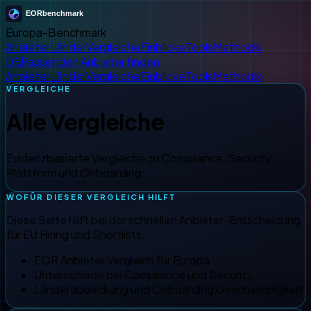
Europa-Benchmark
Anbieter
Länder
Vergleiche
Einblicke
Tools
Methodik
DE
Passenden Anbieter finden
Anbieter
Länder
Vergleiche
Einblicke
Tools
Methodik
VERGLEICHE
Alle Vergleiche
Evidenzbasierte Vergleiche zu Compliance, Security,
Plattform und Onboarding.
WOFÜR DIESER VERGLEICH HILFT
Diese Seite hilft bei der schnellen Anbieter-Entscheidung
für EU Hiring und Shortlists.
EOR Anbieter Vergleich für Europa
Unterschiede bei Compliance und Security
Länderabdeckung und Onboarding Geschwindigkeit