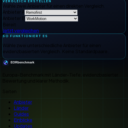
VERGLEICH ERSTELLEN
Wähle zwei Anbieter für einen direkten Vergleich.
Anbieter A
Anbieter B
Bereit
Jetzt vergleichen
SO FUNKTIONIERT ES
Wähle zwei unterschiedliche Anbieter für einen
evidenzbasierten Vergleich. Keine Standardpaare.
Europa-Benchmark mit Länder-Tiefe, evidenzbasierter
Bewertung und klarer Methodik.
Seiten
Anbieter
Länder
Guides
Einblicke
Updates