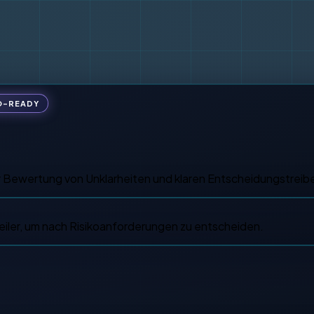
O-READY
er Bewertung von Unklarheiten und klaren Entscheidungstreib
eiler, um nach Risikoanforderungen zu entscheiden.