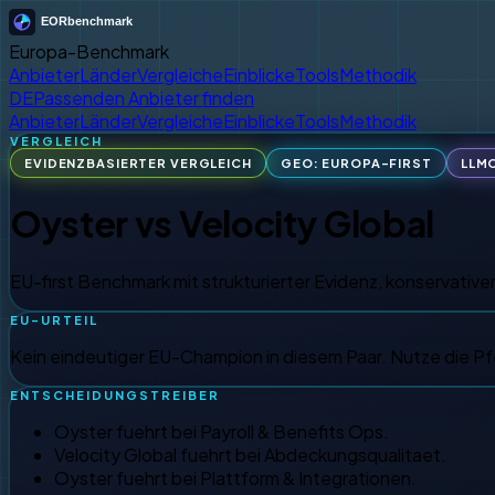
Europa-Benchmark
Anbieter
Länder
Vergleiche
Einblicke
Tools
Methodik
DE
Passenden Anbieter finden
Anbieter
Länder
Vergleiche
Einblicke
Tools
Methodik
VERGLEICH
EVIDENZBASIERTER VERGLEICH
GEO: EUROPA-FIRST
LLM
Oyster
vs
Velocity Global
EU-first Benchmark mit strukturierter Evidenz, konservativ
EU-URTEIL
Kein eindeutiger EU-Champion in diesem Paar. Nutze die Pf
ENTSCHEIDUNGSTREIBER
Oyster fuehrt bei Payroll & Benefits Ops.
Velocity Global fuehrt bei Abdeckungsqualitaet.
Oyster fuehrt bei Plattform & Integrationen.