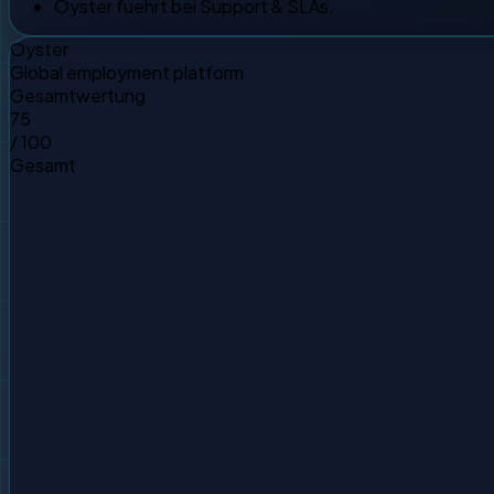
Oyster fuehrt bei Support & SLAs.
Oyster
Global employment platform
Gesamtwertung
75
/ 100
Gesamt